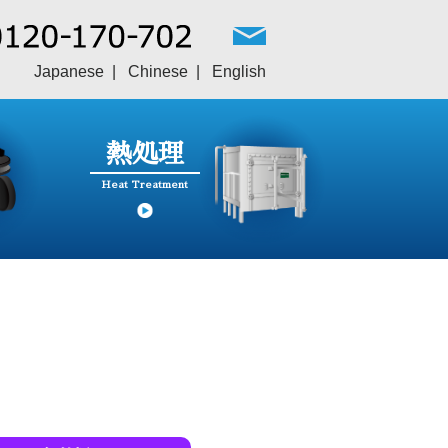
Japanese
Chinese
English
熱処理
Heat Treatment