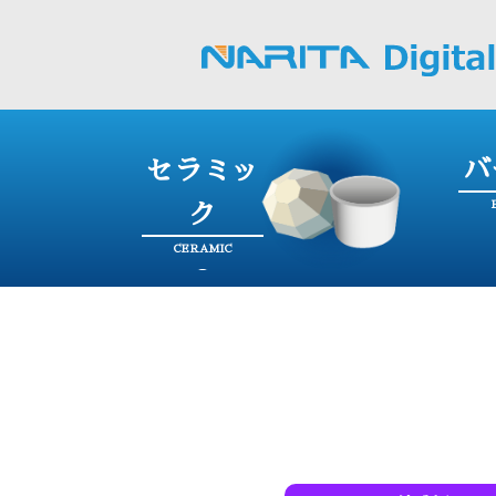
セラミッ
バ
ク
CERAMIC