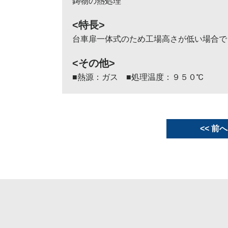
鋳物の熱処理
<特長>
台車扉一体式のため工場高さが低い場合で
<その他>
■熱源：ガス ■処理温度：９５０℃
<< 前へ