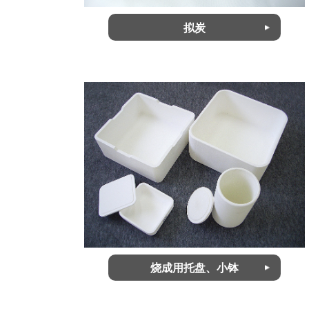
拟炭
烧成用托盘、小钵