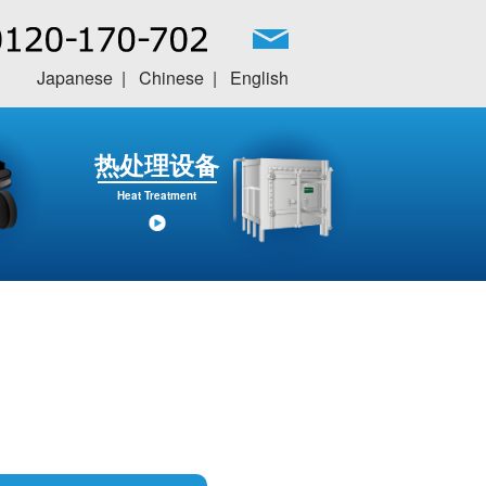
Japanese
Chinese
English
热处理设备
Heat Treatment