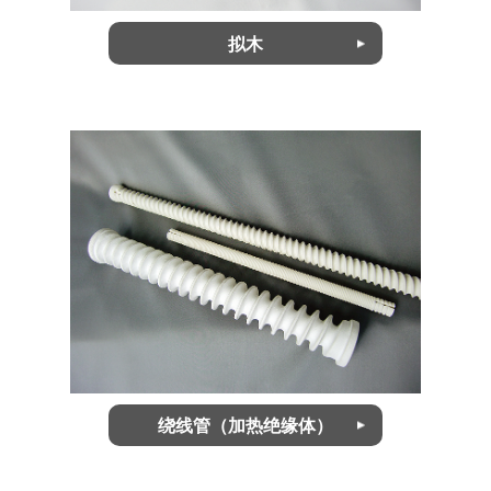
拟木
绕线管（加热绝缘体）